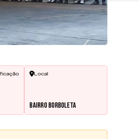
ificação
Local
s
Bairro Borboleta