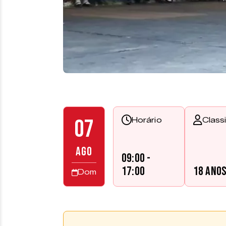
07
Horário
Class
AGO
09:00 -
17:00
18 ano
Dom