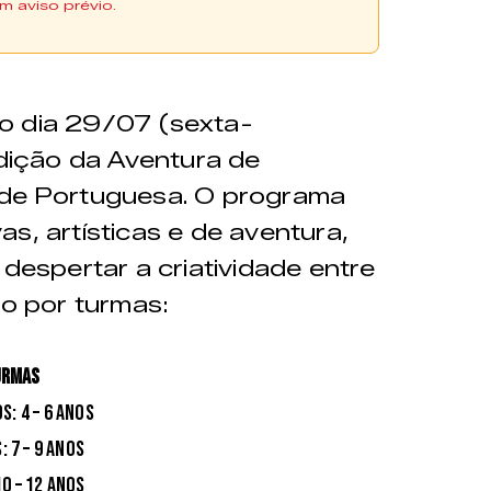
m aviso prévio.
realizadas através do
o dia 29/07 (sexta-
DOS
edição da Aventura de
is semanas e poderá
ade Portuguesa. O programa
 dentro do período
s, artísticas e de aventura,
 despertar a criatividade entre
do por turmas:
URMAS
s: 4 – 6 anos
e diárias e pode usá-las
: 7 – 9 anos
mporada.
10 – 12 anos