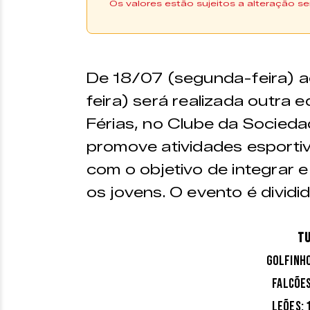
Os valores estão sujeitos a alteração se
As inscrições podem ser 
formulário:
CLIQUE AQUI
De 18/07 (segunda-feira) a
PACOTES PROGRAMA
feira) será realizada outra 
Você escolhe uma ou ma
Férias, no Clube da Socied
participar das atividades
promove atividades esportiva
escolhido.
com o objetivo de integrar e
1 Semana – R$ 210,00
os jovens. O evento é dividi
2 Semanas – R$ 390,00
T
PACOTES LIBERADOS
Golfinho
Você adquire um pacote d
Falcões
em quaisquer dias da te
Leões: 