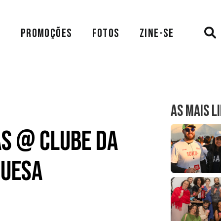
A
PROMOÇÕES
FOTOS
ZINE-SE
AS MAIS L
as @ Clube da
guesa