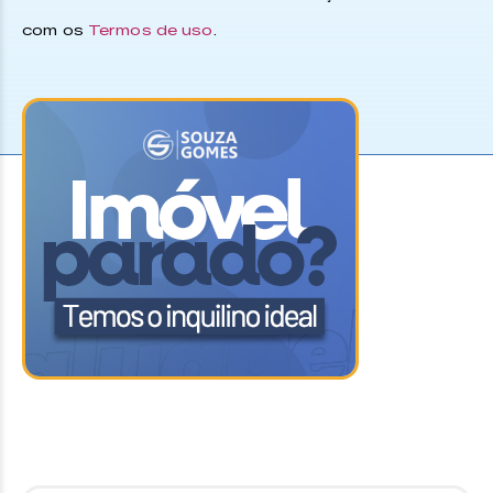
com os
Termos de uso
.