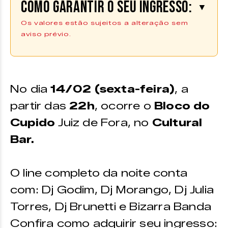
Como garantir o seu ingresso:
▼
Os valores estão sujeitos a alteração sem
aviso prévio.
Os ingressos podem ser adquiridos
na plataforma da
Uniticket |
COMPRE AQUI
**Os ingressos também estão disponíveis no ponto de
No dia
14/02 (sexta-feira)
, a
venda do Zine Cultural
partir das
22h
, ocorre o
Bloco do
VALORES
Cupido
Juiz de Fora, no
Cultural
Pista | 1º andar –
R$50,00
Bar.
Mezanino | 2º andar (Open Bar) –
R$ 150,00
O line completo da noite conta
com: Dj Godim, Dj Morango, Dj Julia
Torres, Dj Brunetti e Bizarra Banda
Confira como adquirir seu ingresso: