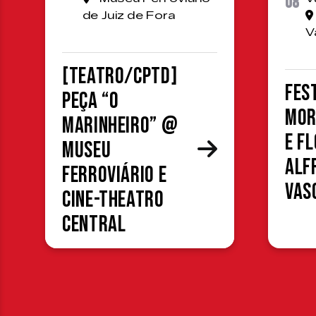
08
de Juiz de Fora
V
[TEATRO/CPTD]
Fes
Peça “O
Mor
Marinheiro” @
e F
Museu
Alf
Ferroviário e
Vas
Cine-Theatro
Central