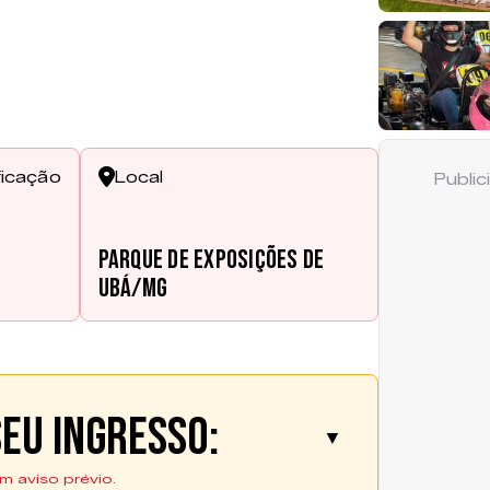
ficação
Local
Publi
Parque de Exposições de
Ubá/MG
eu ingresso:
▼
m aviso prévio.