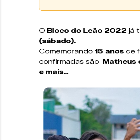
Vendas em breve!
O
Bloco do Leão 2022
já 
(sábado).
Comemorando
15 anos
de f
confirmadas são:
Matheus e
e mais…