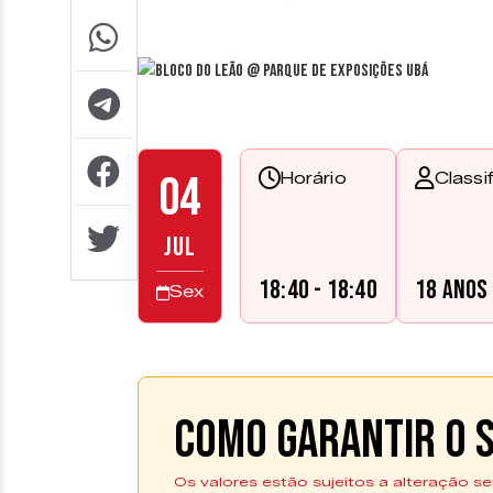
04
Horário
Classi
JUL
18:40 - 18:40
18 anos
Sex
Como garantir o s
Os valores estão sujeitos a alteração se