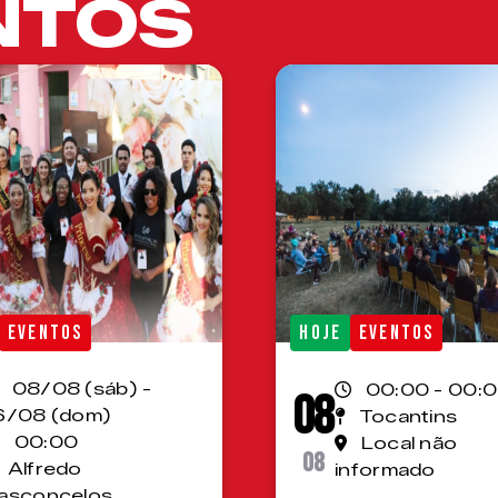
NTOS
EVENTOS
HOJE
EVENTOS
08/08 (sáb) -
00:00 - 00:
08
6/08 (dom)
Tocantins
00:00
Local não
08
Alfredo
informado
asconcelos