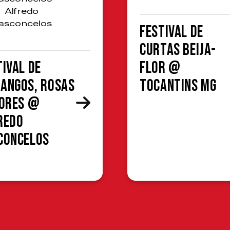
Alfredo
asconcelos
Festival de
Curtas Beija-
tival de
Flor @
angos, Rosas
Tocantins MG
lores @
redo
concelos