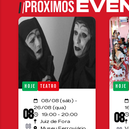
EVE
PRÓXIMOS
HOJE
TEATRO
HOJE
08/08 (sáb) -
26/08 (qua)
1
08
08
19:00 - 20:00
Juiz de Fora
08
Museu Ferroviário
V