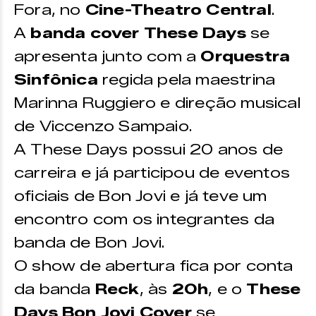
Fora, no
Cine-Theatro Central
.
+ 1kg de alimento não perecível
A
banda cover These Days
se
(PROMOCIONAL) | R$ 65 (MEIA-
ENTRADA)
apresenta junto com a
Orquestra
Plateia B –
R$ 120 (INTEIRA) | R$
Sinfônica
regida pela maestrina
84 + 1kg de alimento não perecível
Marinna Ruggiero e direção musical
(PROMOCIONAL) | R$ 60 (MEIA-
de Viccenzo Sampaio.
ENTRADA)
A These Days possui 20 anos de
Balcão Nobre –
R$ 110 (INTEIRA) |
R$ 77 + 1kg de alimento não
carreira e já participou de eventos
perecível (PROMOCIONAL) | R$ 55
oficiais de Bon Jovi e já teve um
(MEIA-ENTRADA)
encontro com os integrantes da
Galeria –
R$ 100 (INTEIRA) | R$ 70
banda de Bon Jovi.
+ 1kg de alimento não perecível
O show de abertura fica por conta
(PROMOCIONAL) | R$ 50 (MEIA-
da banda
Reck
, às
20h
, e o
These
ENTRADA)
Days Bon Jovi Cover
se