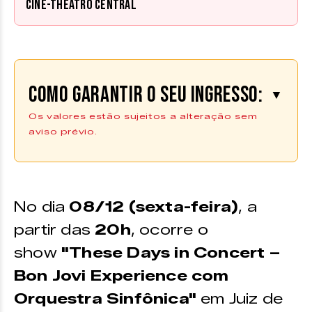
Cine-Theatro Central
Como garantir o seu ingresso:
▼
Os valores estão sujeitos a alteração sem
aviso prévio.
Os ingressos podem ser adquiridos
na plataforma
Ingresso Digital |
Compre aqui
No dia
08/12 (sexta-feira)
, a
*Os ingressos também estão disponíveis no ponto de
partir das
20h
, ocorre o
venda do Zine Cultural
show
"These Days in Concert –
Bon Jovi Experience com
VALORES
Orquestra Sinfônica"
em Juiz de
Plateia A –
R$ 130 (INTEIRA) | R$ 91