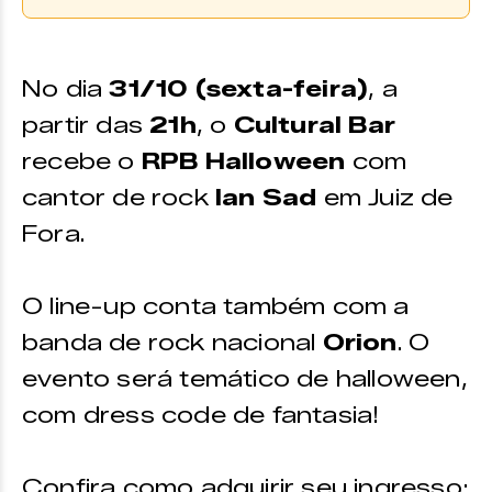
Compre Aqui
Os ingressos podem ser adquiridos
No dia
31
/10 (sexta-feira)
, a
através da plataforma
Uniticket
partir das
Zine Cultural
21h
, o
Cultural Bar
recebe o
RPB Halloween
com
Zine Cultural
cantor de rock
Ian Sad
em Juiz de
Endereço:
Fora.
Praça Menelick de Carvalho,
150
O line-up conta também com a
Funcionamento:
banda de rock nacional
Orion
. O
Aberto de segunda a sexta-
evento será temático de halloween,
feira das 9h às 18h
com dress code de fantasia!
Contato:
(32) 99800-8403
Confira como adquirir seu ingresso: