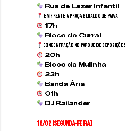
Rua de Lazer Infantil
Em frente à Praça Geraldo de Paiva
17h
Bloco do Curral
Concentração no Parque de Exposições
20
h
Bloco da Mulinha
23
h
Banda Ària
01
h
DJ Railander
16/02 (segunda-feira)