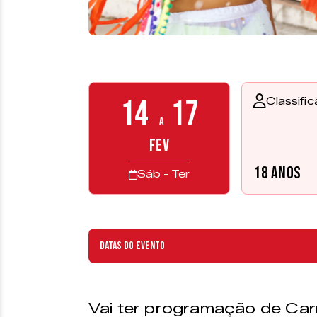
14
17
Classifi
a
FEV
18 anos
Sáb - Ter
Datas do evento
Vai ter programação de Ca