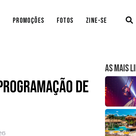
A
PROMOÇÕES
FOTOS
ZINE-SE
AS MAIS L
 Programação de
26