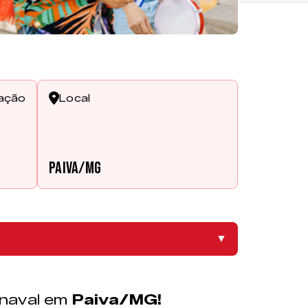
cação
Local
Paiva/MG
▼
rnaval em
Paiva/MG!