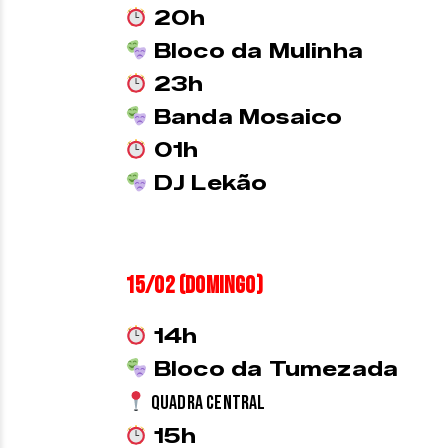
20
h
Bloco da Mulinha
23
h
Banda Mosaico
01
h
DJ Lekão
15/02 (domingo)
14h
Bloco da Tumezada
Quadra Central
15h