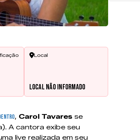
ificação
Local
Local não informado
,
Carol Tavares
se
 Dentro
). A cantora exibe seu
ma live realizada em seu