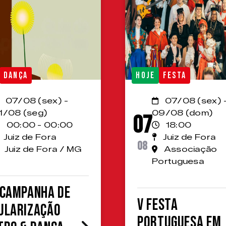
DANÇA
HOJE
FESTA
07/08 (sex) -
07/08 (sex) 
1/08 (seg)
09/08 (dom)
07
00:00 - 00:00
18:00
Juiz de Fora
Juiz de Fora
08
Juiz de Fora / MG
Associação
Portuguesa
 Campanha de
V Festa
ularização
Portuguesa em