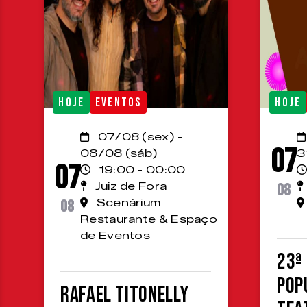
HOJE
EVENTOS
HOJE
07/08 (sex) -
07
08/08 (sáb)
3
07
19:00 - 00:00
Juiz de Fora
08
08
Scenárium
Restaurante & Espaço
de Eventos
23ª
Pop
Rafael Titonelly