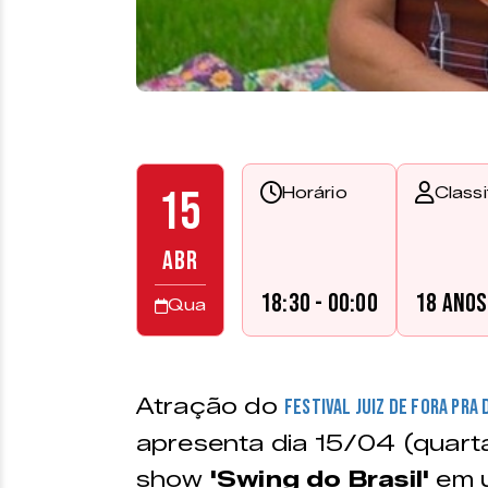
15
Horário
Class
ABR
18:30 - 00:00
18 anos
Qua
Atração do
Festival Juiz de Fora pra
apresenta dia 15/04 (quarta
show
'Swing do Brasil'
em u