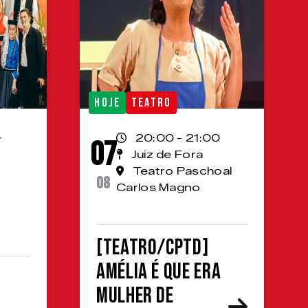
HOJE
TEATRO
-
20:00 - 21:00
07
Juiz de Fora
Teatro Paschoal
08
Carlos Magno
[TEATRO/CPTD]
Amélia é que era
mulher de