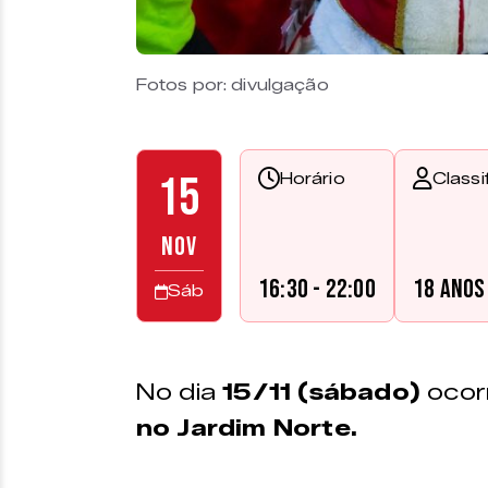
Fotos por: divulgação
15
Horário
Classi
NOV
16:30 - 22:00
18 anos
Sáb
No dia
15/11 (sábado)
ocor
no Jardim Norte.