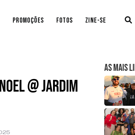
A
PROMOÇÕES
FOTOS
ZINE-SE
AS MAIS L
 Noel @ Jardim
2025