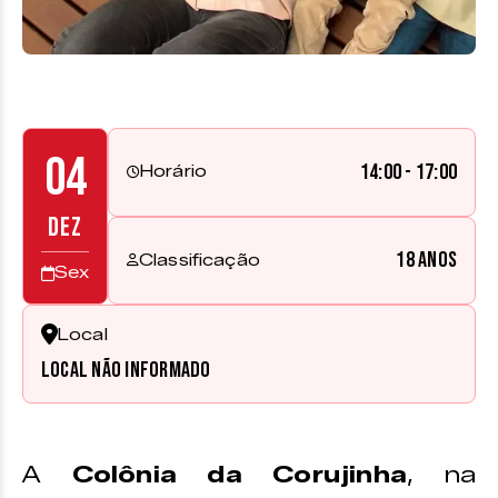
04
14:00 - 17:00
Horário
DEZ
18 anos
Classificação
Sex
Local
Local não informado
A
Colônia da Corujinha
, na