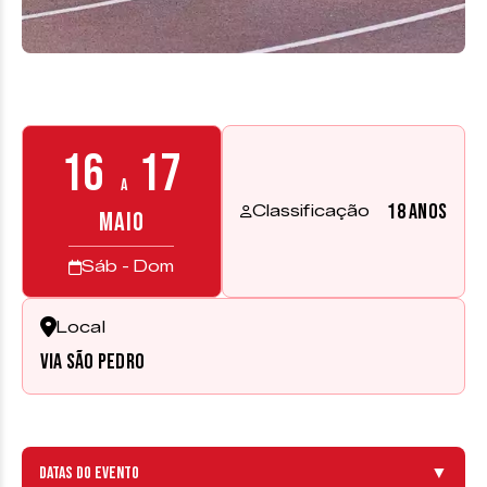
16
17
a
18 anos
Classificação
MAIO
Sáb - Dom
Local
Via São Pedro
Datas do evento
▼