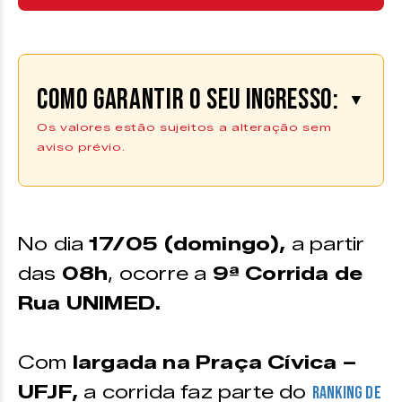
Como garantir o seu ingresso:
▼
Os valores estão sujeitos a alteração sem
aviso prévio.
Inscreva-se aqui
As inscrições para a corrida podem
No dia
17
/05 (domingo),
a partir
ser feitas no site
Corridão
das
08h
, ocorre a
9ª
Corrida de
Rua UNIMED.
Com
largada na Praça Cívica –
UFJF,
a corrida faz parte do
ranking de