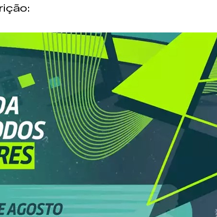
rição: