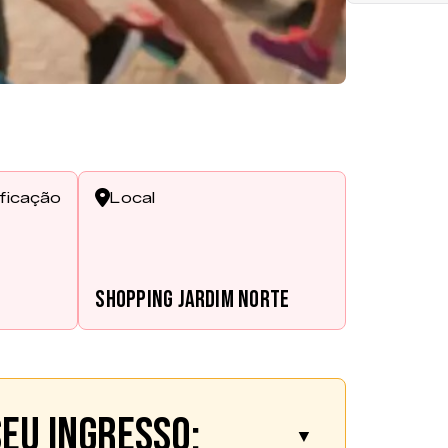
ificação
Local
s
Shopping Jardim Norte
eu ingresso:
▼