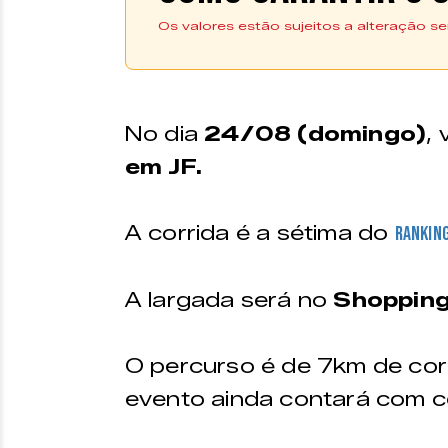
Os valores estão sujeitos a alteração se
Se inscreva aqui
As inscrições podem ser f
No dia
24/08 (domingo)
, 
em JF.
A corrida é a sétima do
ranking
A largada será no
Shopping
O percurso é de 7km de cor
evento ainda contará com co