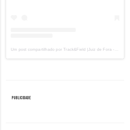
Um post compartilhado por Track&Field |Juiz de Fora -Alto dos Passos (@trackfield_alto_passos)
Publicidade