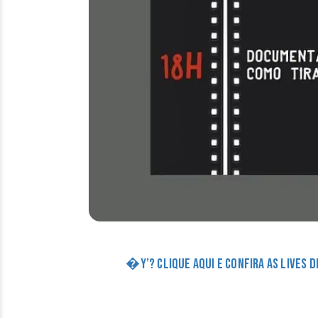
�Y’? CLIQUE AQUI E CONFIRA AS LIVES 