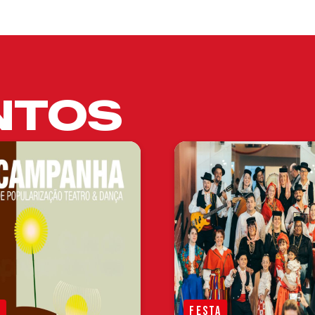
NTOS
A
FESTA