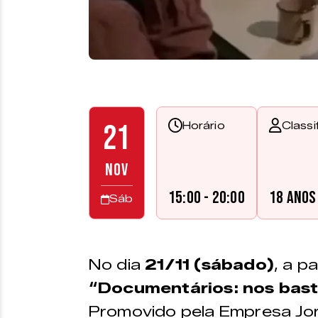
21
Horário
Classi
NOV
15:00 - 20:00
18 anos
Sáb
No dia
21/11 (sábado)
, a p
“Documentários: nos basti
Promovido pela Empresa Jorn