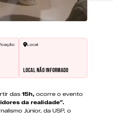
ficação
Local
Local não informado
artir das
15h,
ocorre o evento
dores da realidade”.
alismo Júnior, da USP, o