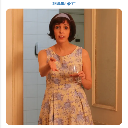
SEMANA! �Y’^