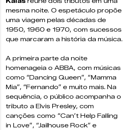
Kalas
reúne dois tributos em uma
Contato:
mesma noite. O espetáculo propõe
(32) 99800-8403
uma viagem pelas décadas de
1950, 1960 e 1970, com sucessos
Ver no mapa
que marcaram a história da música.
A primeira parte da noite
homenageia o ABBA, com músicas
como “Dancing Queen”, “Mamma
Mia”, “Fernando” e muito mais. Na
sequência, o público acompanha o
tributo a Elvis Presley, com
canções como “Can’t Help Falling
in Love”, “Jailhouse Rock” e