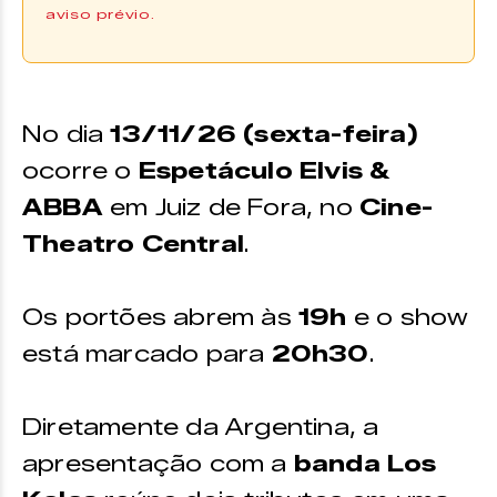
aviso prévio.
Comprar Ingresso
Os ingressos podem ser adquiridos
No dia
13/11/26 (sexta-feira)
através da plataforma
Blueticket
ou
no
ponto de venda.
ocorre o
Espetáculo Elvis &
PONTO DE VENDA
ABBA
em Juiz de Fora, no
Cine-
Theatro Central
.
Zine Cultural
Endereço:
Os portões abrem às
19h
e o show
Praça Menelick de Carvalho,
está marcado para
20h30
.
150
Funcionamento:
Diretamente da Argentina, a
Aberto de segunda a sexta-
feira das 9h às 18h
apresentação com a
banda Los