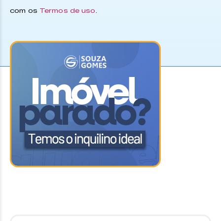
com os
Termos de uso
.