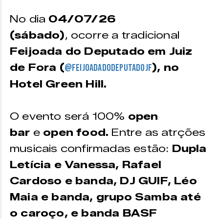
A camisa do evento pode ser
No dia
04/07/26
adquirida através do
WhatsApp
(32) 98411-0000.
(sábado)
, ocorre a tradicional
Obs:
A camisa equivale ao ingresso
Feijoada do Deputado em Juiz
para o evento.
de Fora (
), no
@feijoadadodeputadojf
Hotel Green Hill.
O evento será 100%
open
bar
e
open food.
Entre as atrções
musicais confirmadas estão:
Dupla
Letícia e Vanessa, Rafael
Cardoso e banda, DJ GUIF, Léo
Maia e banda, grupo Samba até
o caroço, e banda BASF