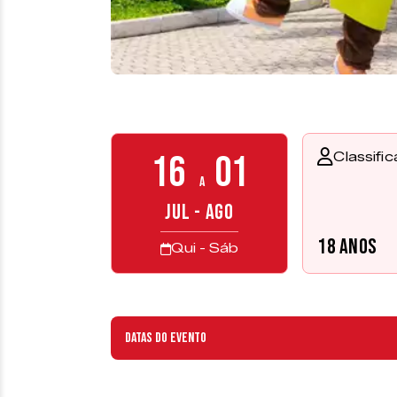
16
01
Classifi
a
JUL - AGO
18 anos
Qui - Sáb
Datas do evento