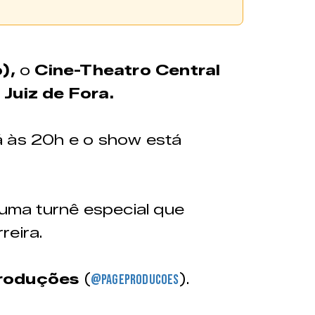
adquiridos através da
),
o
Cine-Theatro Central
tal
ou no ponto de venda
 Juiz de Fora.
á às 20h e o show está
Ver no mapa
namento:
Contato:
 uma turnê especial que
e segunda
(32) 99800-8403
reira.
eira das 9h
roduções
(
).
@pageproducoes