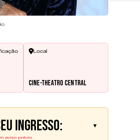
ão
ficação
Local
Cine-Theatro Central
eu ingresso:
▼
m aviso prévio.