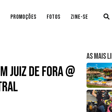
A
PROMOÇÕES
FOTOS
ZINE-SE
AS MAIS L
em Juiz de Fora @
tral