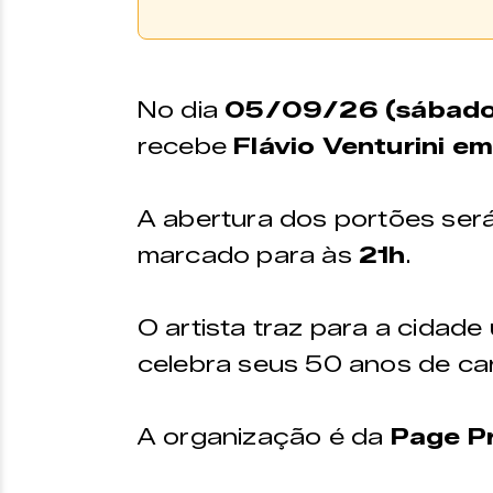
Comprar Ingresso
Os ingressos podem ser 
No dia
05/09/26 (sábado
plataforma
Ingresso Digi
recebe
Flávio Venturini em
físico do
Zine Cultural.
PONTO DE VENDA
A abertura dos portões ser
marcado para às
21h
.
Zine Cultural
Endereço:
Funcio
O artista traz para a cidade
Praça Menelick de
Aberto d
celebra seus 50 anos de car
Carvalho, 150
a sexta-f
às 18h
A organização é da
Page P