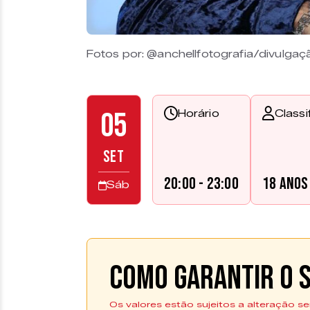
Fotos por: @anchellfotografia/divulgaç
05
Horário
Classi
SET
20:00 - 23:00
18 anos
Sáb
Como garantir o s
Os valores estão sujeitos a alteração se