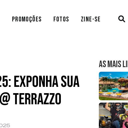
A
PROMOÇÕES
FOTOS
ZINE-SE
AS MAIS L
25: exponha sua
 @ Terrazzo
2025