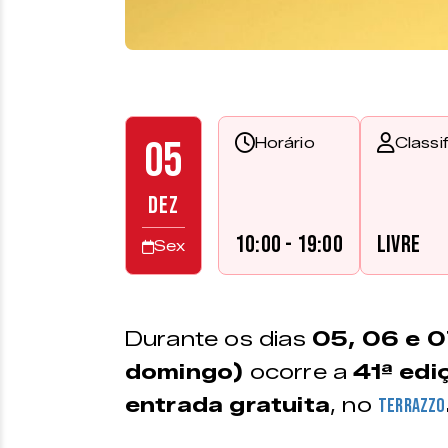
05
Horário
Classi
DEZ
10:00 - 19:00
Livre
Sex
Durante os dias
05, 06 e 0
domingo)
ocorre a
41ª edi
entrada gratuita
, no
Terrazzo