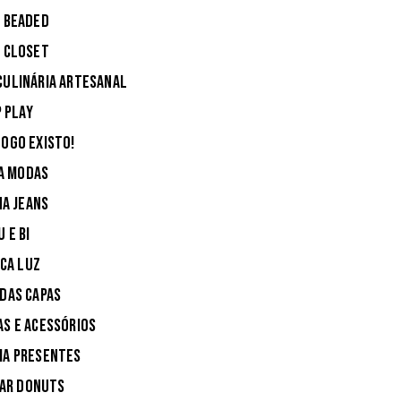
 BEADED
 CLOSET
CULINÁRIA ARTESANAL
P PLAY
LOGO EXISTO!
A MODAS
A JEANS
U E BI
CA LUZ
DAS CAPAS
S E ACESSÓRIOS
IA PRESENTES
AR DONUTS