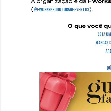
A organização é da
FWorks
(
).
@fworksprodutoradeeventos
O que você qu
Seja um
Marcas 
Ár
Dú