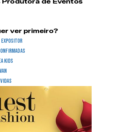
 Produtora de Eventos
er ver primeiro?
 expositor
confirmadas
ea kids
Van
vidas