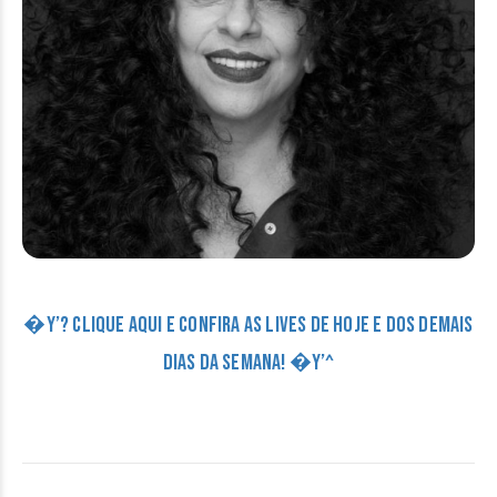
�Y’? CLIQUE AQUI E CONFIRA AS LIVES DE HOJE E DOS DEMAIS
DIAS DA SEMANA! �Y’^