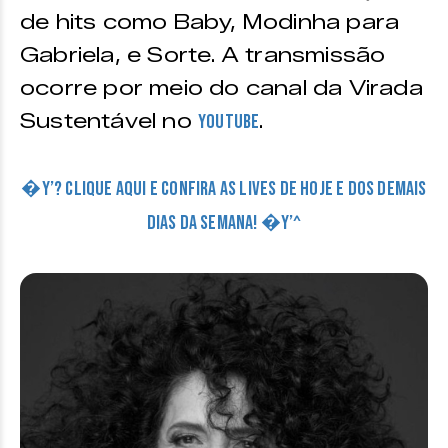
de hits como Baby, Modinha para
Gabriela, e Sorte. A transmissão
ocorre por meio do canal da Virada
Sustentável no
.
Youtube
�Y’? CLIQUE AQUI E CONFIRA AS LIVES DE HOJE E DOS DEMAIS
DIAS DA SEMANA! �Y’^