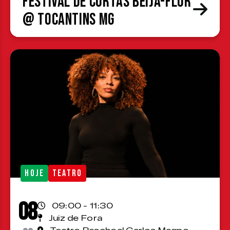
Festival de Curtas Beija-Flor
@ Tocantins MG
HOJE
TEATRO
08
09:00 - 11:30
Juiz de Fora