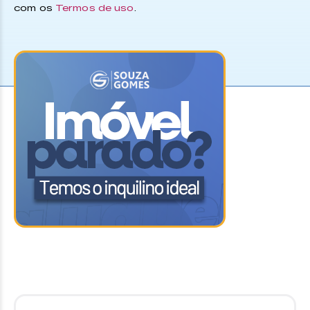
com os
Termos de uso
.