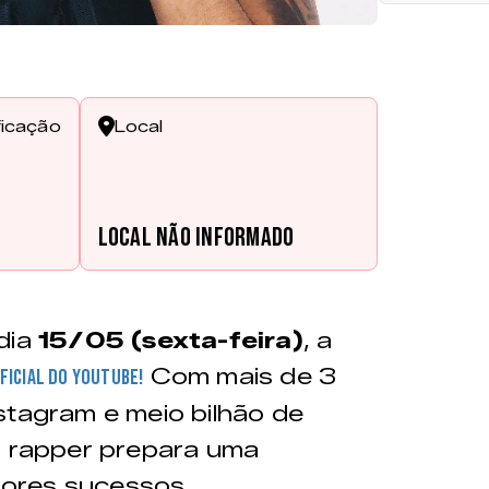
ficação
Local
Local não informado
dia
15/05 (sexta-feira)
, a
Com mais de 3
ficial do Youtube!
stagram e meio bilhão de
o rapper prepara uma
ores sucessos.