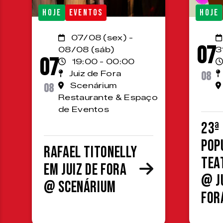
HOJE
EVENTOS
HOJE
07/08 (sex) -
07
08/08 (sáb)
3
07
19:00 - 00:00
Juiz de Fora
08
08
Scenárium
Restaurante & Espaço
de Eventos
23ª
Pop
Rafael Titonelly
Tea
em Juiz de Fora
@ J
@ Scenárium
For