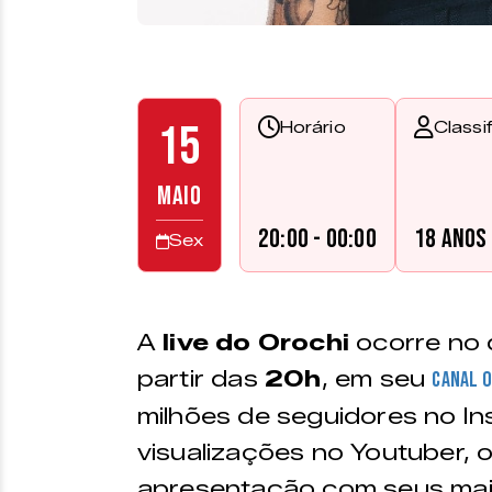
15
Horário
Classi
MAIO
20:00 - 00:00
18 anos
Sex
A
live do Orochi
ocorre no 
partir das
20h
, em seu
canal o
milhões de seguidores no In
visualizações no Youtuber, 
apresentação com seus mai