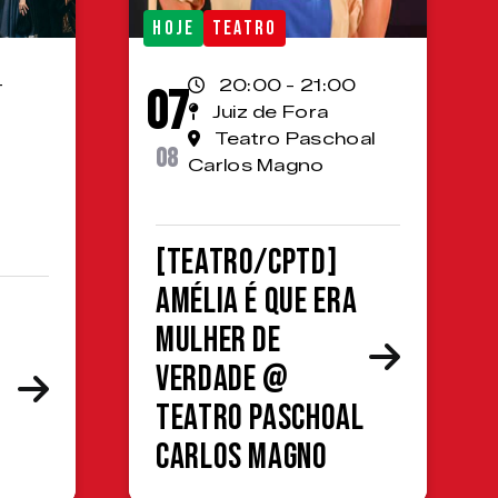
HOJE
TEATRO
-
20:00 - 21:00
07
Juiz de Fora
Teatro Paschoal
08
Carlos Magno
[TEATRO/CPTD]
Amélia é que era
mulher de
verdade @
Teatro Paschoal
Carlos Magno