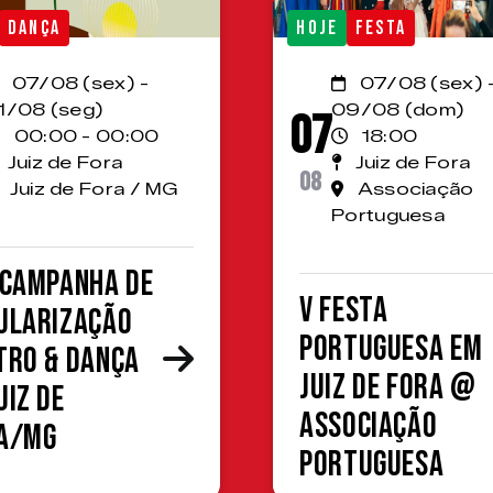
DANÇA
HOJE
FESTA
07/08 (sex) -
07/08 (sex) 
1/08 (seg)
09/08 (dom)
07
00:00 - 00:00
18:00
Juiz de Fora
Juiz de Fora
08
Juiz de Fora / MG
Associação
Portuguesa
 Campanha de
V Festa
ularização
Portuguesa em
tro & Dança
Juiz de Fora @
uiz de
Associação
a/MG
Portuguesa