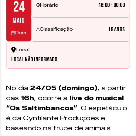
24
16:00 - 00:00
Horário
MAIO
18 anos
Classificação
Dom
Local
Local não informado
No dia
24/05 (domingo)
, a partir
das
16h
, ocorre a
live do musical
“Os Saltimbancos”
. O espetáculo
é da Cyntilante Produções e
baseando na trupe de animais