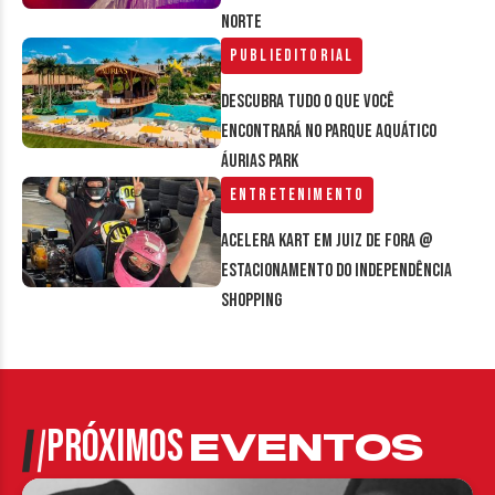
Norte
Publieditorial
Descubra tudo o que você
encontrará no parque aquático
Áurias Park
Entretenimento
Acelera Kart em Juiz de Fora @
estacionamento do Independência
Shopping
PRÓXIMOS
EVENTOS