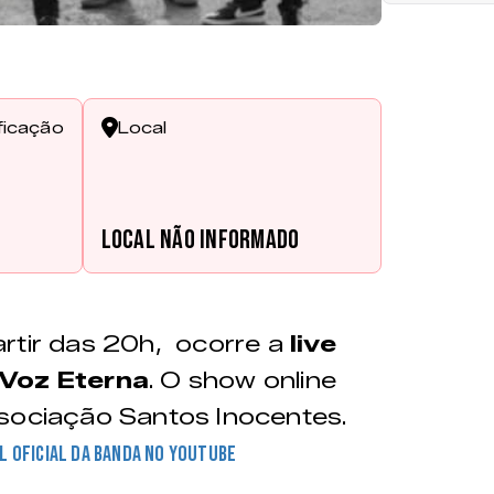
ficação
Local
Local não informado
rtir das 20h, ocorre a
live
 Voz Eterna
. O show online
ssociação Santos Inocentes.
l oficial da banda no Youtube