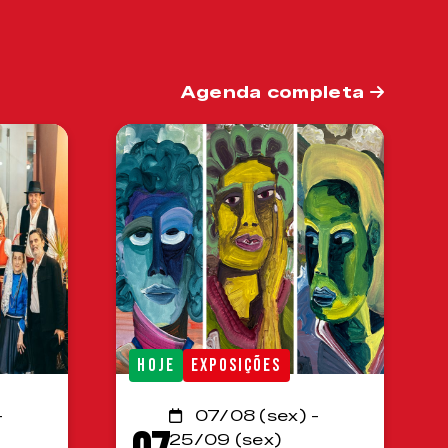
Agenda completa
HOJE
EXPOSIÇÕES
-
07/08 (sex) -
25/09 (sex)