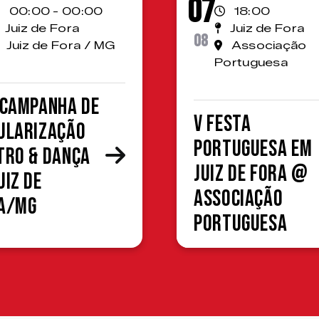
07
00:00 - 00:00
18:00
Juiz de Fora
Juiz de Fora
08
Juiz de Fora / MG
Associação
Portuguesa
 Campanha de
V Festa
ularização
Portuguesa em
tro & Dança
Juiz de Fora @
uiz de
Associação
a/MG
Portuguesa