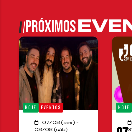
EVE
PRÓXIMOS
HOJE
EVENTOS
HOJE
07/08 (sex) -
08/08 (sáb)
3