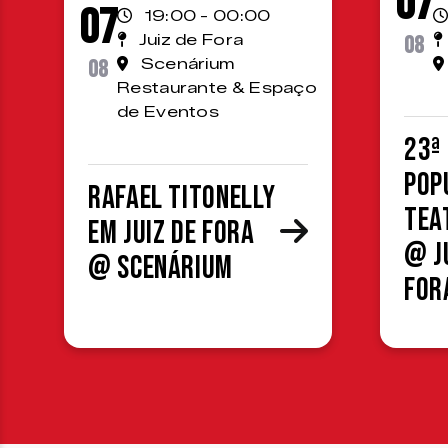
07
07
19:00 - 00:00
Juiz de Fora
08
08
Scenárium
Restaurante & Espaço
de Eventos
23ª
Pop
Rafael Titonelly
Tea
em Juiz de Fora
@ J
@ Scenárium
For