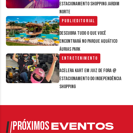
estacionamento Shopping Jardim
Norte
Publieditorial
Descubra tudo o que você
encontrará no parque aquático
Áurias Park
Entretenimento
Acelera Kart em Juiz de Fora @
estacionamento do Independência
Shopping
PRÓXIMOS
EVENTOS