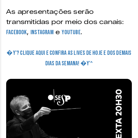
As apresentações serão
transmitidas por meio dos canais:
,
e
.
Facebook
Instagram
Youtube
�Y’? CLIQUE AQUI E CONFIRA AS LIVES DE HOJE E DOS DEMAIS
DIAS DA SEMANA! �Y’^