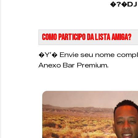
�?�DJ
Como participo da Lista Amiga?
�Y’� Envie seu nome comple
Anexo Bar Premium.