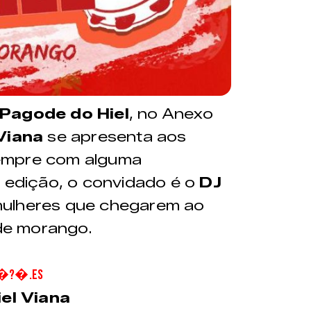
Pagode do Hiel
, no Anexo
 Viana
se apresenta aos
empre com alguma
a edição, o convidado é o
DJ
 mulheres que chegarem ao
de morango.
A�?�.ES
el Viana