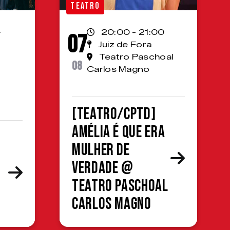
TEATRO
-
20:00 - 21:00
07
Juiz de Fora
Teatro Paschoal
08
Carlos Magno
[TEATRO/CPTD]
Amélia é que era
mulher de
verdade @
Teatro Paschoal
Carlos Magno