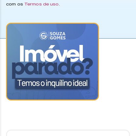
com os
Termos de uso
.