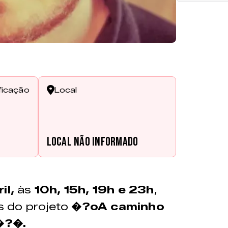
ficação
Local
Local não informado
il,
às
10h, 15h, 19h e 23h
,
s do projeto
�?oA caminho
�?�.