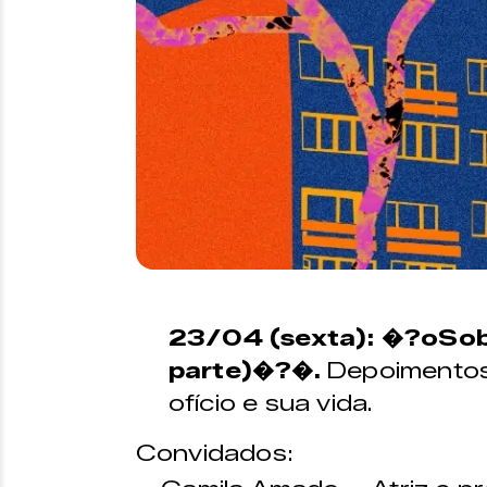
23/04 (sexta): �?oSobr
parte)�?�.
Depoimentos 
ofício e sua vida.
Convidados: