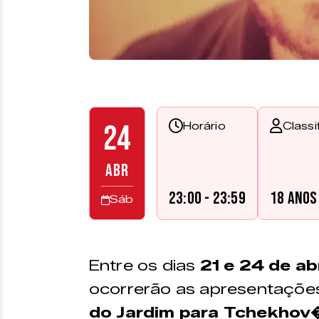
24
Horário
Classi
ABR
23:00 - 23:59
18 anos
Sáb
Entre os dias
21 e 24 de abr
ocorrerão as apresentaçõe
do Jardim para Tchekhov