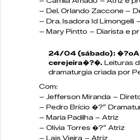
– Camila Amado – Atriz e p
– Del. Orlando Zaccone – Del
– Dra. Isadora Id Limongelli 
– Mary Pintto – Diarista e p
24/04 (sábado): �?oA
cerejeira�?�.
Leituras 
dramaturgia criada por Pe
Com:
– Jefferson Miranda – Diret
– Pedro Brício �?” Dramatu
– Maria Padilha – Atriz
– Olivia Torres �?” Atriz
– Lais Vieira – Atriz