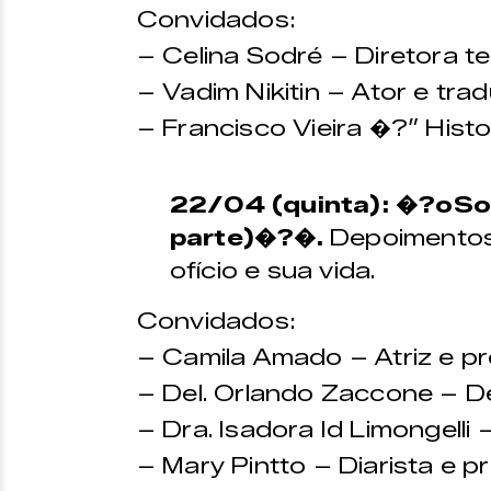
Convidados:
– Celina Sodré – Diretora te
– Vadim Nikitin – Ator e tra
– Francisco Vieira �?” Histo
22/04 (quinta): �?oSob
parte)�?�.
Depoimentos 
ofício e sua vida.
Convidados:
– Camila Amado – Atriz e p
– Del. Orlando Zaccone – Del
– Dra. Isadora Id Limongelli 
– Mary Pintto – Diarista e p