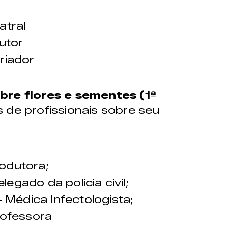
atral
dutor
riador
re flores e sementes (1ª
de profissionais sobre seu
rodutora;
egado da polícia civil;
– Médica Infectologista;
rofessora