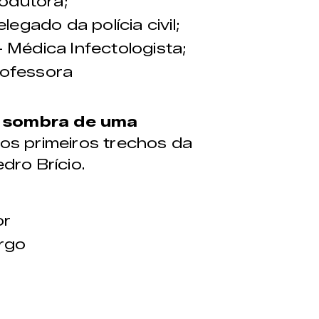
rodutora;
egado da polícia civil;
– Médica Infectologista;
rofessora
 sombra de uma
dos primeiros trechos da
dro Brício.
or
rgo