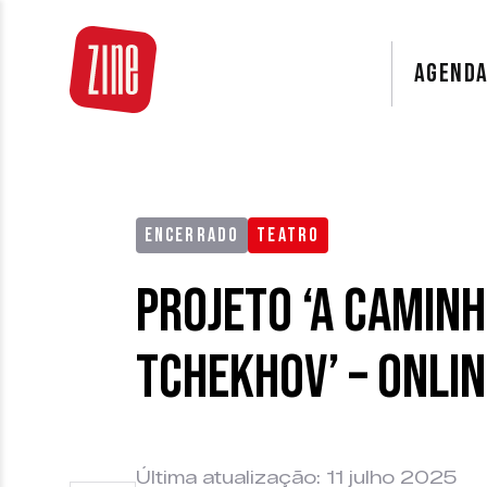
AGEND
ENCERRADO
TEATRO
Projeto ‘A caminh
Tchekhov’ – Onlin
Última atualização: 11 julho 2025