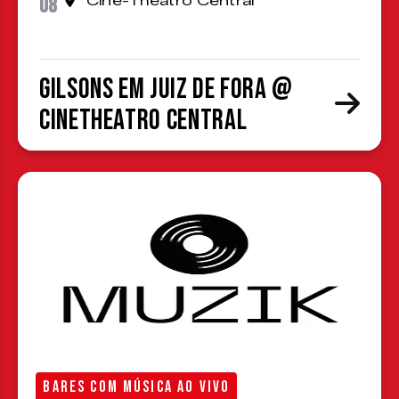
08
Cine-Theatro Central
Gilsons em Juiz de Fora @
CineTheatro Central
BARES COM MÚSICA AO VIVO