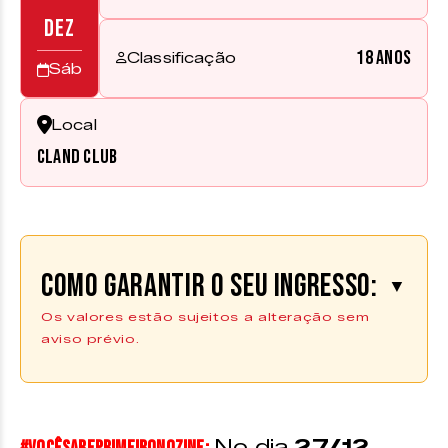
DEZ
18 anos
Classificação
Sáb
Local
Cland Club
Como garantir o seu ingresso:
▼
Os valores estão sujeitos a alteração sem
aviso prévio.
Os ingressos estão disponíveis pelo
site
uniticket.com.br
No dia
27/12