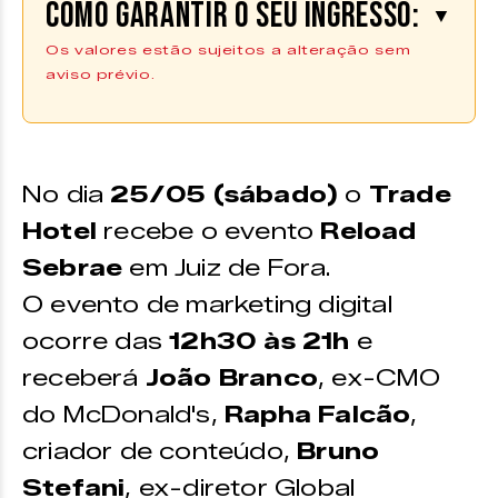
Como garantir o seu ingresso:
▼
Os valores estão sujeitos a alteração sem
aviso prévio.
As inscrições podem ser feitas pelo
site |
INSCREVA-SE
No dia
25/05 (sábado)
o
Trade
VALOR
2º lote (de 15/05 a 25/05 às 14h
Hotel
recebe o evento
Reload
ou até as vagas se esgotarem) –
Sebrae
em Juiz de Fora.
R$247,00
O evento de marketing digital
ocorre das
12h30 às 21h
e
receberá
João Branco
, ex-CMO
do McDonald's,
Rapha Falcão
,
criador de conteúdo,
Bruno
Stefani
, ex-diretor Global