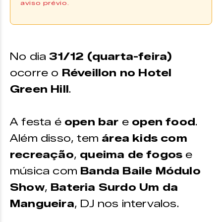
aviso prévio.
A reserva pode ser feita
diretamente com o hotel pelo
telefone:
No dia
31/12 (quarta-feira)
Contato
(32) 99163-0065
ocorre o
Réveillon no Hotel
Green Hill
.
A festa é
open bar
e
open food
.
Além disso, tem
área kids com
recreação
,
queima de fogos
e
música com
Banda Baile Módulo
Show
,
Bateria Surdo Um da
Mangueira
, DJ nos intervalos.