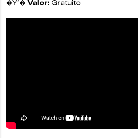
�Y’�
Valor:
Gratuito