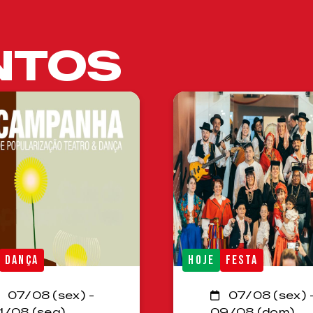
NTOS
DANÇA
HOJE
FESTA
07/08 (sex) -
07/08 (sex) 
1/08 (seg)
09/08 (dom)