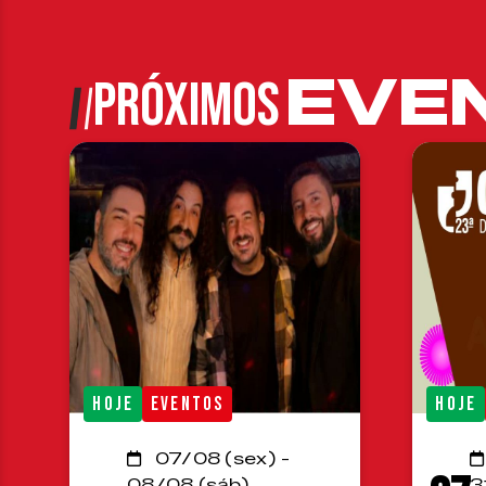
EVE
PRÓXIMOS
HOJE
EVENTOS
HOJE
07/08 (sex) -
08/08 (sáb)
3