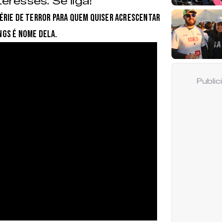
teresses. Se liga!
série de terror para quem quiser acrescentar
ngs é nome dela.
Publi