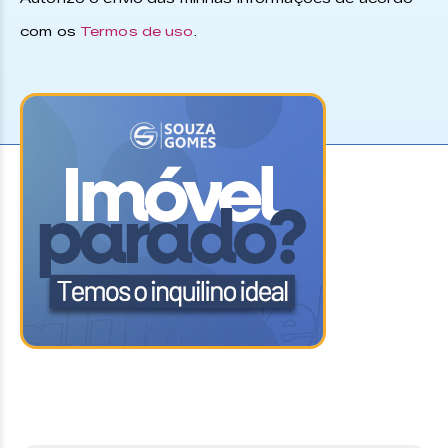
com os
Termos de uso
.