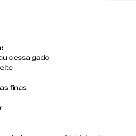
:
hau dessalgado
eite
as finas
m
r