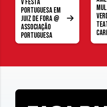
V Festa
mul
Portuguesa em
ver
Juiz de Fora @
Tea
Associação
Car
Portuguesa