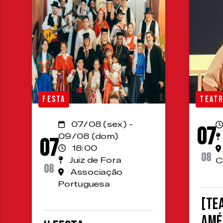
FESTA
TEAT
07/08 (sex) -
07
09/08 (dom)
07
18:00
08
Juiz de Fora
C
08
Associação
Portuguesa
[TE
Amé