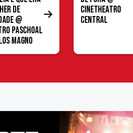
her de
CineTheatro
dade @
Central
tro Paschoal
los Magno