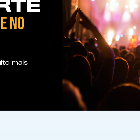
RTE
E NO
ito mais