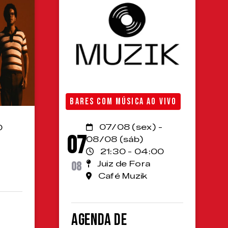
BARES COM MÚSICA AO VIVO
07/08 (sex) -
0
07
08/08 (sáb)
21:30 - 04:00
08
Juiz de Fora
Café Muzik
Agenda de