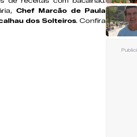
s de receitas com bacalhau.
ria,
Chef Marcão de Paula
calhau dos Solteiros
. Confira
Publi