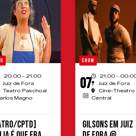
RO
SHOW
20:00 - 21:00
21:00 - 00:0
07
Juiz de Fora
Juiz de Fora
Teatro Paschoal
Cine-Theatro
08
arlos Magno
Central
ATRO/CPTD]
Gilsons em Juiz
lia é que era
de Fora @