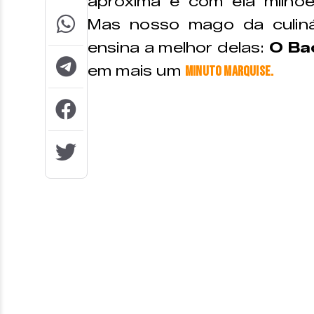
aproxima e com ela milhõe
Mas nosso mago da culiná
ensina a melhor delas:
O Ba
em mais um
Minuto Marquise.