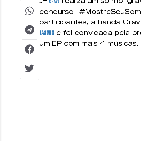
JF
realiza um sonho: gra
Cravo
concurso #MostreSeuSo
participantes, a banda Cra
e foi convidada pela pr
Jasmin
um EP com mais 4 músicas.