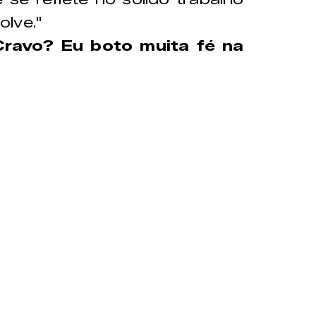
olve."
Cravo? Eu boto muita fé na