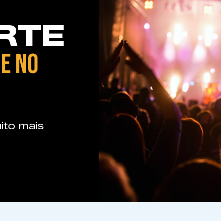
RTE
E NO
ito mais