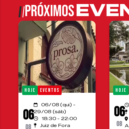
EVE
PRÓXIMOS
HOJE
EVENTOS
HOJE
06/08 (qui) -
06
06
29/08 (sáb)
18:30 - 22:00
08
08
Juiz de Fora
A