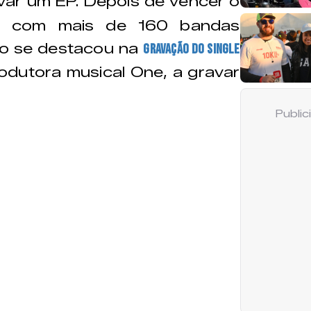
var um EP. Depois de vencer o
m com mais de 160 bandas
vo se destacou na
gravação do single
odutora musical One, a gravar
Publi