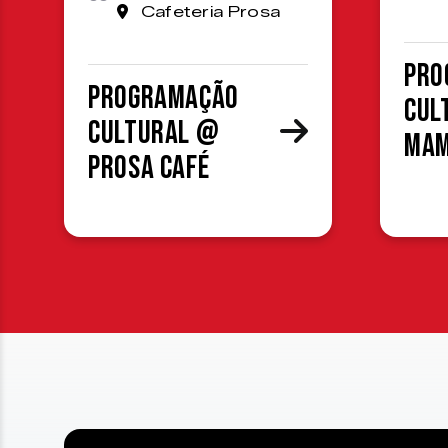
Cafeteria Prosa
Pro
Programação
cul
cultural @
MA
Prosa Café