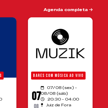
Agenda completa
S
BARES COM MÚSICA AO VIVO
07/08 (sex) -
07
08/08 (sáb)
0
20:30 - 04:00
08
Juiz de Fora