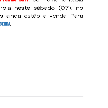
s Fantasy Party
 rola neste sábado (07), no
os ainda estão a venda. Para
.
agenda