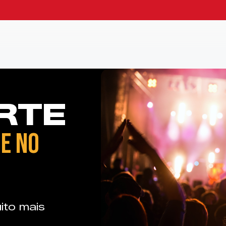
RTE
E NO
ito mais