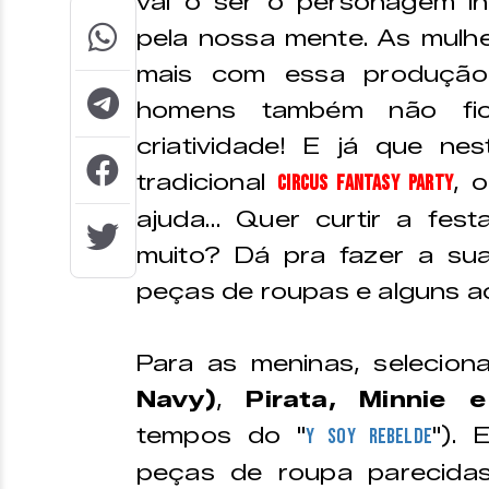
vai o ser o personagem i
pela nossa mente. As mul
mais com essa produçã
homens também não fic
criatividade! E já que n
tradicional
, 
Circus Fantasy Party
ajuda… Quer curtir a fest
muito? Dá pra fazer a sua
peças de roupas e alguns a
Para as meninas, selecio
Navy)
,
Pirata, Minnie 
tempos do "
"). 
Y Soy Rebelde
peças de roupa parecidas