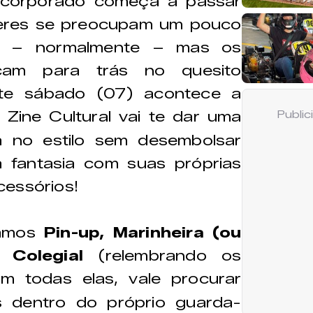
ncorporado começa a passar
heres se preocupam um pouco
o – normalmente – mas os
am para trás no quesito
este sábado (07) acontece a
o Zine Cultural vai te dar uma
Publi
a no estilo sem desembolsar
 fantasia com suas próprias
cessórios!
namos
Pin-up, Marinheira
(ou
e Colegial
(relembrando os
Em todas elas, vale procurar
 dentro do próprio guarda-