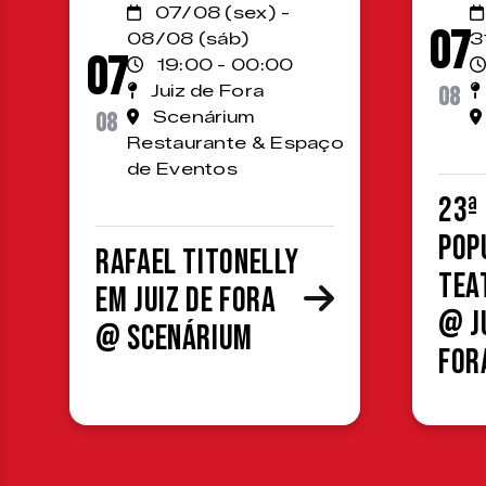
07/08 (sex) -
07
08/08 (sáb)
3
07
19:00 - 00:00
Juiz de Fora
08
08
Scenárium
Restaurante & Espaço
de Eventos
23ª
Pop
Rafael Titonelly
Tea
em Juiz de Fora
@ J
@ Scenárium
For