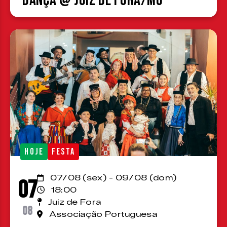
Dança @ Juiz de Fora/MG
HOJE
FESTA
07/08 (sex) - 09/08 (dom)
07
18:00
Juiz de Fora
08
Associação Portuguesa