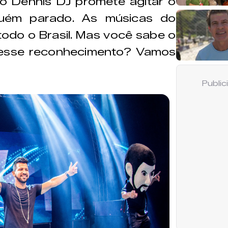
 Dennis DJ promete agitar o
guém parado. As músicas do
odo o Brasil. Mas você sabe o
 esse reconhecimento? Vamos
!
Publi