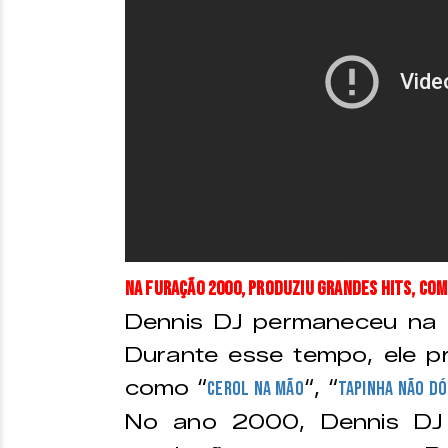
Na Furação 2000, produziu grandes hits, co
Dennis DJ permaneceu na 
Durante esse tempo, ele pr
como “
“, “
Cerol na mão
Tapinha não dó
No ano 2000, Dennis DJ