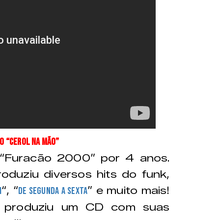
mo “Cerol na mão”
“Furacão 2000” por 4 anos.
oduziu diversos hits do funk,
“, “
” e muito mais!
i
De segunda a sexta
 produziu um CD com suas