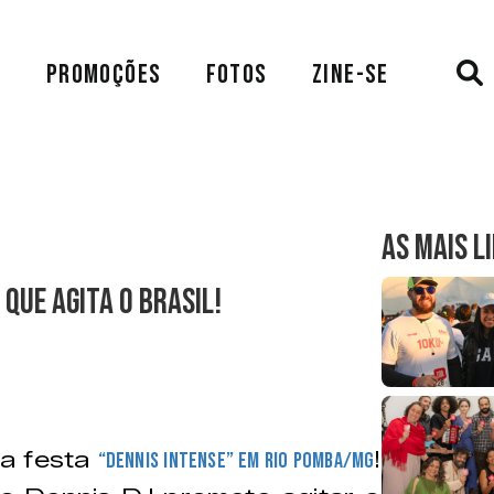
A
PROMOÇÕES
FOTOS
ZINE-SE
AS MAIS L
 que agita o Brasil!
a festa
!
“Dennis Intense” em Rio Pomba/MG