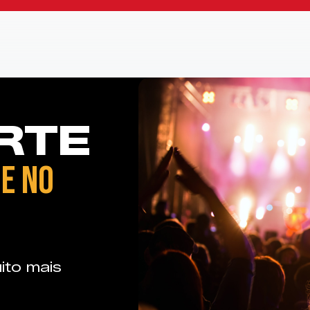
RTE
E NO
ito mais