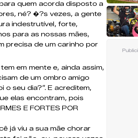
ia para quem acorda disposto a
ores, né? �?s vezes, a gente
a indestrutível, forte,
iamos para as nossas mães,
 precisa de um carinho por
Publi
 tem em mente e, ainda assim,
recisam de um ombro amigo
 o seu dia?”. E acreditem,
ue elas encontram, pois
: FIRMES E FORTES POR
ê já viu a sua mãe chorar