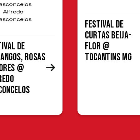
asconcelos
Alfredo
asconcelos
Festival de
Curtas Beija-
tival de
Flor @
angos, Rosas
Tocantins MG
lores @
redo
concelos