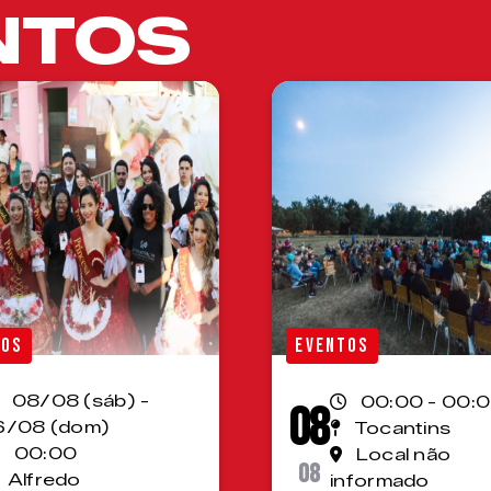
NTOS
TOS
EVENTOS
08/08 (sáb) -
00:00 - 00:
08
6/08 (dom)
Tocantins
00:00
Local não
08
Alfredo
informado