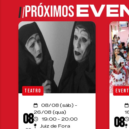
EVE
PRÓXIMOS
TEATRO
EVEN
08/08 (sáb) -
26/08 (qua)
1
08
08
19:00 - 20:00
Juiz de Fora