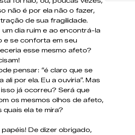
ta foi não, ou, poucas vezes,
o não é por ela não o fazer,
ração de sua fragilidade.
r um dia ruim e ao encontrá-la
to e se conforta em seu
receria esse mesmo afeto?
cisam!
pode pensar: “é claro que se
ali por ela. Eu a ouviria”. Mas
isso já ocorreu? Será que
om os mesmos olhos de afeto,
quais ela te mira?
s papéis! De dizer obrigado,