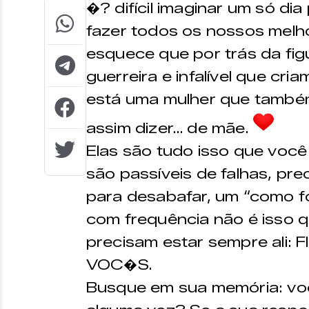
�? difícil imaginar um só d
fazer todos os nossos melh
esquece que por trás da figur
guerreira e infalível que cr
está uma mulher que também
assim dizer… de mãe.
Elas são tudo isso que você
são passíveis de falhas, p
para desabafar, um “como foi
com frequência não é isso q
precisam estar sempre ali
VOC�S.
Busque em sua memória: voc