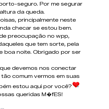
porto-seguro. Por me segurar
altura da queda.
coisas, principalmente neste
inda checar se estou bem.
 de preocupação no wpp,
 daqueles que tem sorte, pela
e boa noite. Obrigado por ser
é que devemos nos conectar
go tão comum vermos em suas
mbém estou aqui por você?
ssas queridas M�fES!