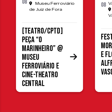
08
Museu Ferroviário
08
V
de Juiz de Fora
V
[TEATRO/CPTD]
Fes
Peça “O
Mor
Marinheiro” @
e F
Museu
Alf
Ferroviário e
Vas
Cine-Theatro
Central