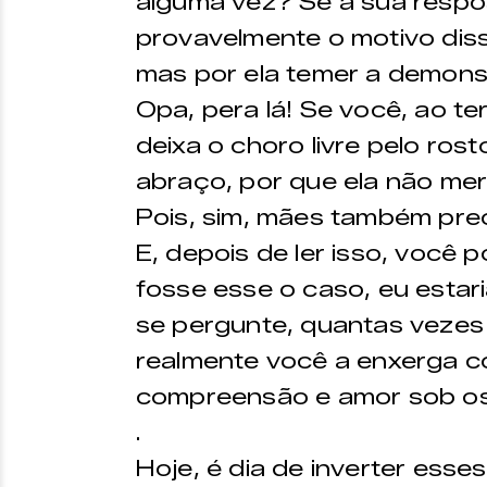
alguma vez? Se a sua respos
provavelmente o motivo diss
mas por ela temer a demonst
Opa, pera lá! Se você, ao te
deixa o choro livre pelo ros
abraço, por que ela não me
Pois, sim, mães também pre
E, depois de ler isso, você 
fosse esse o caso, eu estaria 
se pergunte, quantas vezes 
realmente você a enxerga c
compreensão e amor sob os 
.
Hoje, é dia de inverter esse