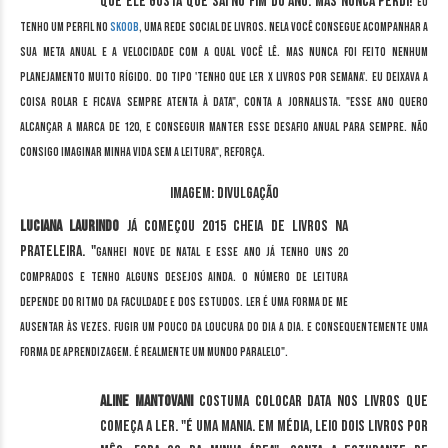
que ele gosta que sai no fim do ano. Mas nunca perdi!
Eu
tenho um perfil no
Skoob
, uma rede social de livros. Nela você consegue acompanhar a
sua meta anual e a velocidade com a qual você lê. Mas nunca foi feito nenhum
planejamento muito rígido. Do tipo 'tenho que ler x livros por semana'. Eu deixava a
coisa rolar e ficava sempre atenta à data", conta a jornalista. "
Esse ano quero
alcançar a marca de 120, e conseguir manter esse desafio anual para sempre. Não
consigo imaginar minha vida sem a leitura", reforça.
Imagem: divulgação
Luciana Laurindo
já começou 2015 cheia de livros na
prateleira. "
Ganhei nove de natal e e
sse ano já tenho uns 20
comprados e tenho alguns desejos ainda.
O número de leitura
depende do ritmo da faculdade e dos estudos.
Ler é uma forma de me
ausentar às vezes. Fugir um pouco da loucura do dia a dia.
E consequentemente uma
forma de aprendizagem. É r
ealmente um mundo paralelo".
Aline Mantovani
costuma colocar data nos livros que
começa a ler. "É uma mania. Em média, leio dois livros por