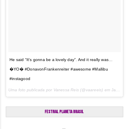
He said “It's gonna be a lovely day”. And it really was…
�YO� #DonavonFrankenreiter #awesome #Mallibu
#instagood
Uma foto publicada por Vanessa Reis (@vaareeis) em
Jan 27, 2017 às 6:58 PST
Festival Planeta Brasil