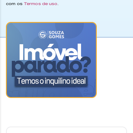
com os
Termos de uso
.