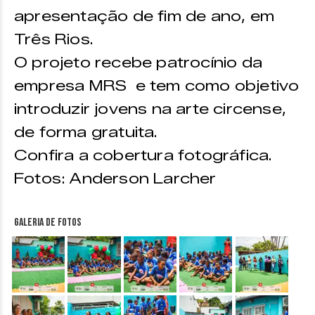
apresentação de fim de ano, em
Três Rios.
O projeto recebe patrocínio da
empresa MRS e tem como objetivo
introduzir jovens na arte circense,
de forma gratuita.
Confira a cobertura fotográfica.
Fotos: Anderson Larcher
Galeria de fotos
&nbsp;
&nbsp;
&nbsp;
&nbsp;
&nbsp;
&nbsp;
&nbsp;
&nbsp;
&nbsp;
&nbsp;